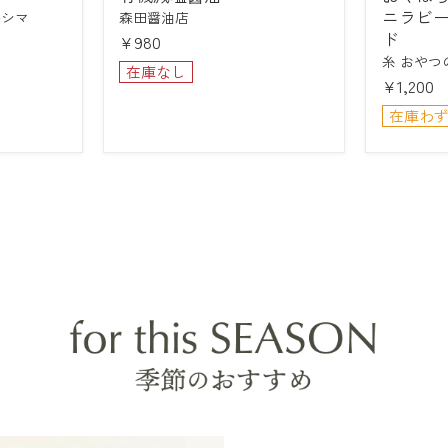
醬
農
ニラビ
ルシマ
森田醤油店
油
園
ド
¥980
の
糸 おやつ
レ
在庫なし
¥1,200
モ
ン
在庫わ
と
バ
ニ
ラ
ビ
ー
ン
ズ
の
マ
ー
マ
レ
ー
ド