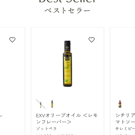
EXV
シ
オ
チ
リ
リ
ル
EXVオリーブオイル ＜レモ
シチリ
ー
ア
ブ
産
ンフレーバー＞
マトソ
オ
有
ゾットペラ
サレミピ
イ
機