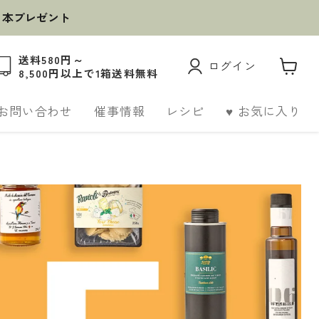
１本プレゼント
送料580円～
ログイン
8,500円以上で1箱送料無料
カ
ー
ト
お問い合わせ
催事情報
レシピ
♥ お気に入り
を
見
る