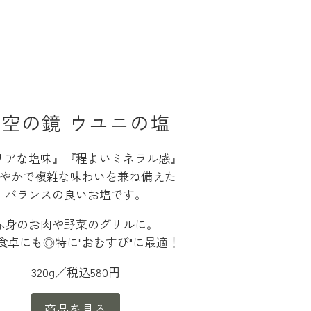
空の鏡 ウユニの塩
リアな塩味』『程よいミネラル感』
やかで複雑な味わいを兼ね備えた
バランスの良いお塩です。
赤身のお肉や野菜のグリルに。
食卓にも◎特に"おむすび"に最適！
320g／税込580円
商品を見る