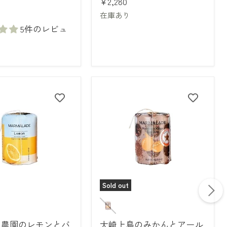
¥2,280
レ
ン
在庫あり
ジ
5件のレビュ
ジ
ュ
ー
ス
Sold out
大
崎
上
ち農園のレモンとバ
大崎上島のみかんとアール
島