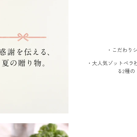
・こだわり
・大人気ゾットペラ社
る2種