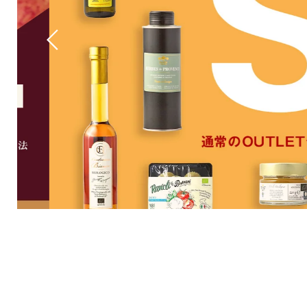
{{合
計}}
の
{{カ
ウ
ン
ト}}
を