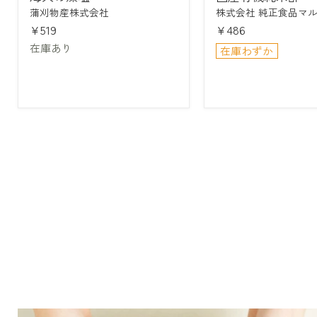
塩
純
蒲刈物産株式会社
株式会社 純正食品マ
米
¥519
¥486
酢
在庫あり
在庫わずか