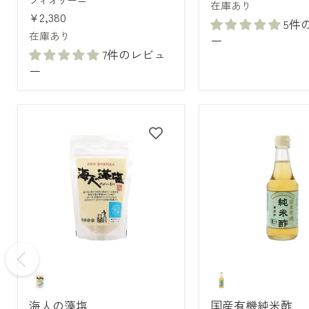
フィオリーニ
在庫あり
ィ
ル
¥2,380
メ
5件
ン
在庫あり
ー
ト・
7件のレビュ
ビ
ー
オ
（ホ
ワ
イ
ト
バ
ル
サ
ミ
コ）
海
国
人
産
の
有
海人の藻塩
国産有機純米酢
藻
機