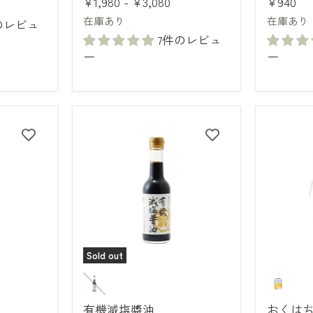
¥1,980
-
¥3,080
¥940
ル
チ
＜
ェ
在庫あり
在庫あり
のレビュ
レ
リ
7件のレビュ
モ
ー
ー
ー
ン
ト
フ
マ
レ
ト
ー
ソ
バ
ー
ー
ス
＞
Sold out
有
お
機
く
減
は
有機減塩醬油
おくは
塩
ち