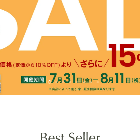
ス
ス
ス
ス
ス
ス
ス
ス
ス
ラ
ラ
ラ
ラ
ラ
ラ
ラ
ラ
ラ
イ
イ
イ
イ
イ
イ
イ
イ
イ
ド
ド
ド
ド
ド
ド
ド
ド
ド
{{カ
{{カ
{{カ
{{カ
{{カ
{{カ
{{カ
{{カ
{{カ
ウ
ウ
ウ
ウ
ウ
ウ
ウ
ウ
ン
ン
ン
ン
ン
ン
ン
ン
ウ
ト}}
ト}}
ト}}
ト}}
ト}}
ト}}
ト}}
ト}}
ン
ト}}