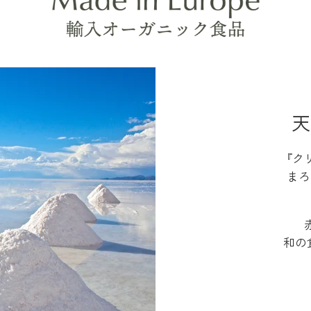
天
『ク
まろ
和の