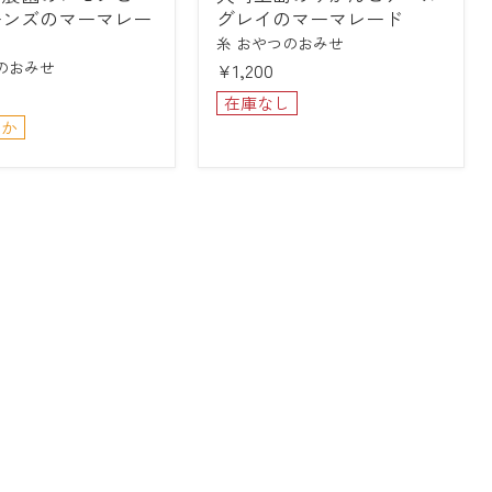
の
ーンズのマーマレー
グレイのマーマレード
み
糸 おやつのおみせ
か
のおみせ
¥1,200
ん
と
在庫なし
ア
ずか
ー
ル
グ
レ
イ
の
マ
ー
マ
レ
ー
ド