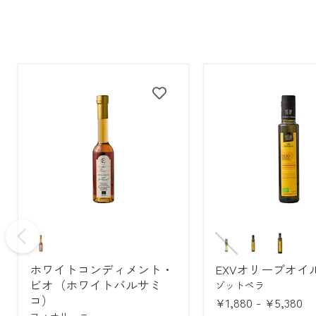
ス
ラ
イ
ド
し
ま
す
ホ
EXV
ワ
オ
イ
リ
ホワイトコンディメント・
EXVオリーブオイ
ト
ー
コ
ブ
ビオ（ホワイトバルサミ
ゾットペラ
ン
オ
コ）
¥1,880
-
¥5,380
デ
イ