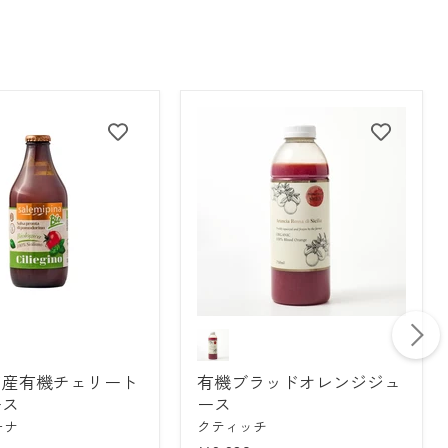
有
機
ブ
ア産有機チェリート
有機ブラッドオレンジジュ
ラ
ッ
ース
ース
ド
ーナ
クティッチ
オ